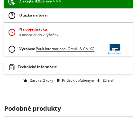
59.04 €
/ pár
48.00 € bez DPH
-
+
Do košíka
Získajte B2B zľavy > > >
Otázka na tovar
Na objednávku
k dispozícii do 2 týždňov
Výrobca:
Pauli International GmbH & Co. KG
Podobné produkty
Technické informácie
Záruka: 2 roky
Pridať k obľúbeným
Zdielať