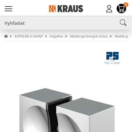
0
KÚPEĽNE A SAUNY
Kúpeľne
Madlá sprchových kútov
Madlá spŕc