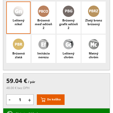
Popis:
hrúbka skla 6/8/10 mm, rozmery 28x46 mm, materiál: ZAMA
Povrchové úpravy
Leštený
Brúsená
Brúsený
Zlatý bron
nikel
meď odtieň
grafit odtieň
brúsený
2
2
Brúsená
Imitácia
Leštený
Matný
zlatá
nerezu
chróm
chróm