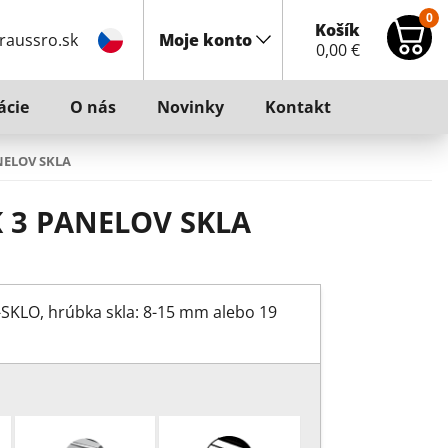
0
Košík
raussro.sk
Moje konto
0,00
€
ácie
O nás
Novinky
Kontakt
NELOV SKLA
 3 PANELOV SKLA
SKLO, hrúbka skla: 8-15 mm alebo 19