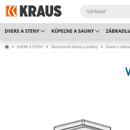
DVERE A STENY
KÚPEĽNE A SAUNY
ZÁBRADLI
DVERE A STENY
Bezrámové dvere a priečky
Dvere v sklen