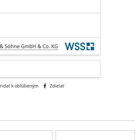
l & Söhne GmbH & Co. KG
ridať k obľúbeným
Zdielať