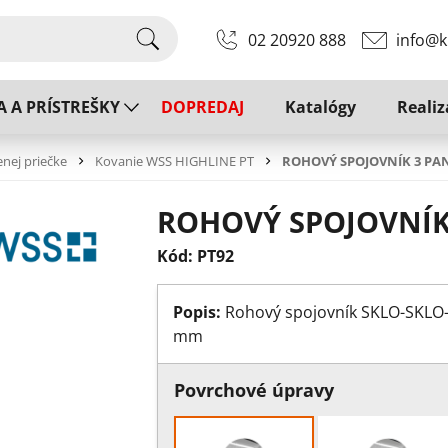
02 20920 888
info@k
A A PRÍSTREŠKY
DOPREDAJ
Katalógy
Realiz
enej priečke
Kovanie WSS HIGHLINE PT
ROHOVÝ SPOJOVNÍK 3 PA
ROHOVÝ SPOJOVNÍK
Kód: PT92
Popis:
Rohový spojovník SKLO-SKLO-
mm
Povrchové úpravy