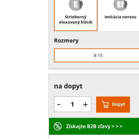
Strieborný
Imitácia nerezu
eloxovaný hliník
Rozmery
8-15
na dopyt
-
+
Dopyt
Získajte B2B zľavy > > >