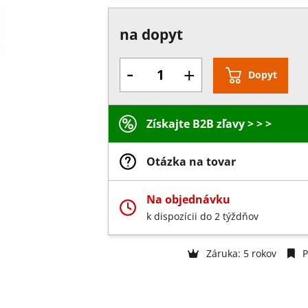
na dopyt
-
+
Dopyt
Získajte B2B zľavy > > >
Otázka na tovar
Na objednávku
k dispozícii do 2 týždňov
Záruka: 5 rokov
P