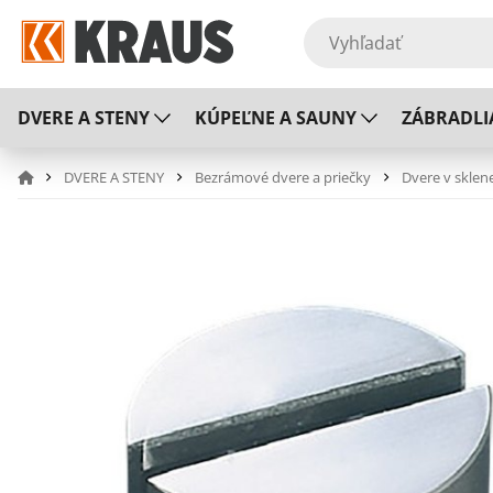
DVERE A STENY
KÚPEĽNE A SAUNY
ZÁBRADLI
DVERE A STENY
Bezrámové dvere a priečky
Dvere v sklen