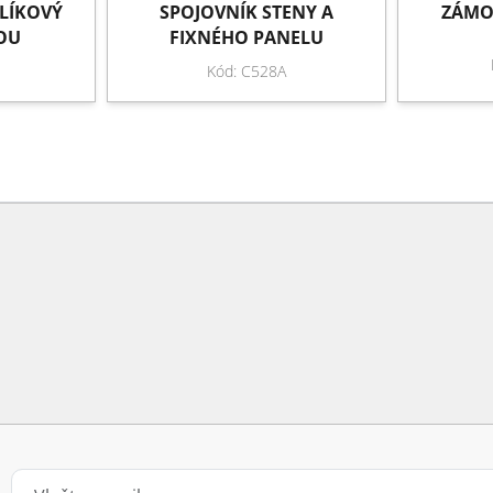
LÍKOVÝ
SPOJOVNÍK STENY A
ZÁMO
OU
FIXNÉHO PANELU
Kód: C528A