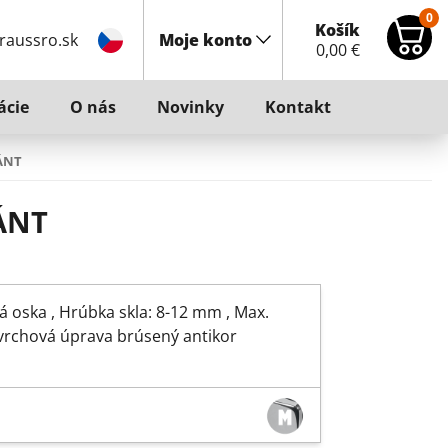
0
Košík
raussro.sk
Moje konto
0,00
€
ácie
O nás
Novinky
Kontakt
ÁNT
ÁNT
oska , Hrúbka skla: 8-12 mm , Max.
vrchová úprava brúsený antikor