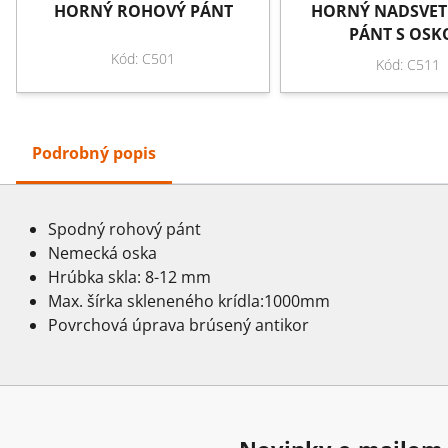
HORNÝ ROHOVÝ PÁNT
HORNÝ NADSVET
PÁNT S OSK
Kód: C501
Kód: C511
Podrobný popis
Spodný rohový pánt
Nemecká oska
Hrúbka skla: 8-12 mm
Max. šírka skleneného krídla:1000mm
Povrchová úprava brúsený antikor