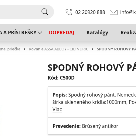
02 20920 888
info@k
A A PRÍSTREŠKY
DOPREDAJ
Katalógy
Realiz
enej priečke
Kovanie ASSA ABLOY - CILINDRIC
SPODNÝ ROHOVÝ P
SPODNÝ ROHOVÝ P
Kód: C500D
Popis:
Spodný rohový pánt, Nemecká 
šírka skleneného krídla:1000mm, Po
Viac
Prevedenie:
Brúsený antikor