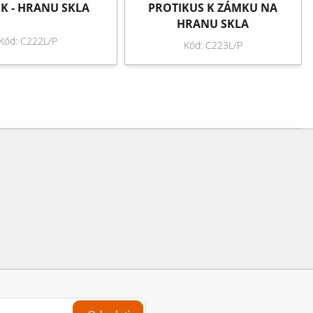
K - HRANU SKLA
PROTIKUS K ZÁMKU NA
HRANU SKLA
Kód: C222L/P
Kód: C223L/P