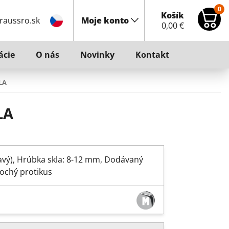
0
Košík
raussro.sk
Moje konto
0,00
€
ácie
O nás
Novinky
Kontakt
LA
LA
avý), Hrúbka skla: 8-12 mm, Dodávaný
plochý protikus