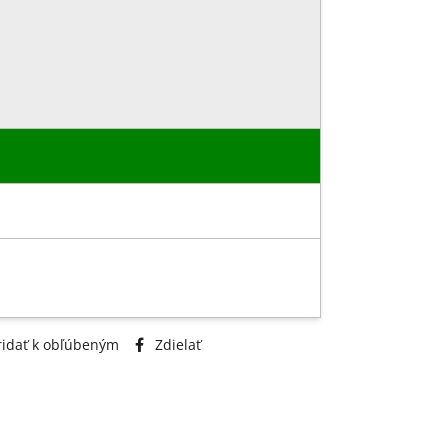
idať k obľúbeným
Zdielať