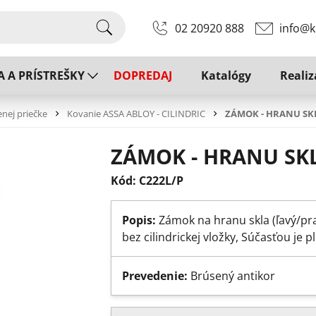
02 20920 888
info@k
A A PRÍSTREŠKY
DOPREDAJ
Katalógy
Realiz
enej priečke
Kovanie ASSA ABLOY - CILINDRIC
ZÁMOK - HRANU SK
ZÁMOK - HRANU SK
Kód: C222L/P
Popis:
Zámok na hranu skla (ľavý/pr
bez cilindrickej vložky, Súčasťou je 
Prevedenie:
Brúsený antikor