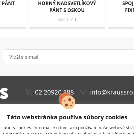
 PÁNT
HORNÝ NADSVETLÍKOVÝ
SPOJ
PÁNT S OSKOU
FI
Kód: C511
02 20920 888
info@kraussro
Táto webstránka používa súbory cookies
ie
Obchodné podmienky
Ochrana osobných údajov
súbory cookies. Informácie o tom, ako používate naše webové strá
Doprava a platba
Nastavenie cookies
 strany môžu informácie skombinovať s osobnými údajmi, ktoré od V