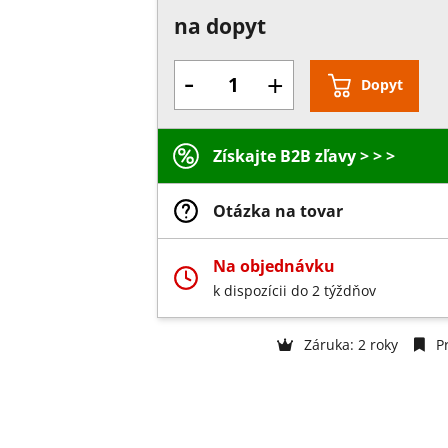
na dopyt
-
+
Dopyt
Získajte B2B zľavy > > >
Otázka na tovar
Na objednávku
k dispozícii do 2 týždňov
Záruka: 2 roky
Pr