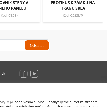
OVNÍK STENY A
PROTIKUS K ZÁMKU NA
XNÉHO PANELU
HRANU SKLA
Kód: C528A
Kód: C223L/P
Odoslať
.sk
KRAUS Glas Beschlaege, s. r. o.
nky, v prípade Vášho súhlasu, poskytujeme aj tretím stranám,
Hrachová 12/B
ás získali a následne môže prísť k ich prenosu mimo EÚ. Viac