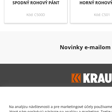
SPODNÝ ROHOVÝ PÁNT
HORNÝ ROHOVÝ
Kód: C500D
Kód: C501
Novinky e-mailom
Google hodnoten
Na analýzu návštevnosti a pre marketingové účely používame 
4,7
ktoré nám poskytujú nástroje na analýzu a marketing. Tretie