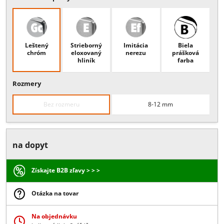
Popis:
Spodný rohový pánt s osou otáčania 15 mm, nemeckou osko
vhodný pre samozatvárač alebo spodnú otočnú osku, hrúbka skla: 8
mm
Povrchové úpravy
Leštený
Strieborný
Imitácia
Biela
chróm
eloxovaný
nerezu
prášková
hliník
farba
Rozmery
Bez rozmeru
8-12 mm
na dopyt