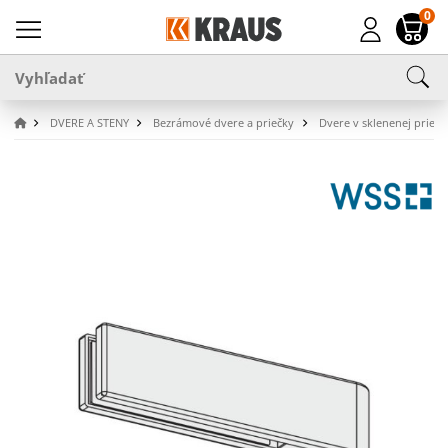
0
DVERE A STENY
Bezrámové dvere a priečky
Dvere v sklenenej priečk