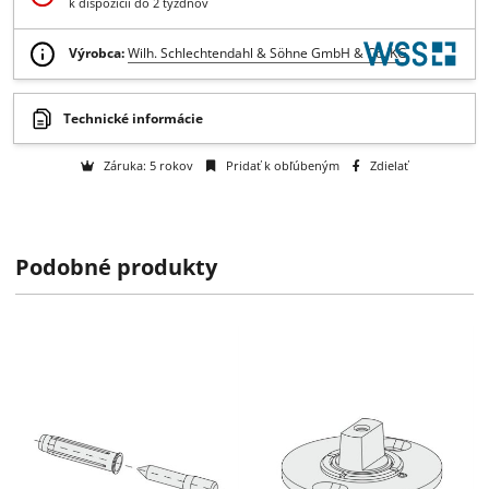
Získajte B2B zľavy > > >
Otázka na tovar
Na objednávku
k dispozícii do 2 týždňov
Výrobca:
Wilh. Schlechtendahl & Söhne GmbH & Co. KG
Podobné produkty
Technické informácie
Záruka: 5 rokov
Pridať k obľúbeným
Zdielať