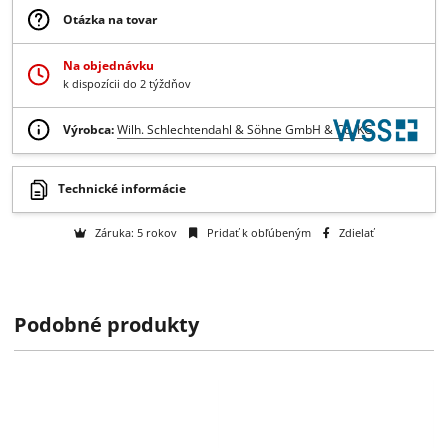
na dopyt
-
+
Dopyt
Získajte B2B zľavy > > >
Otázka na tovar
Na objednávku
k dispozícii do 2 týždňov
Výrobca:
Wilh. Schlechtendahl & Söhne GmbH & Co. KG
Podobné produkty
Technické informácie
Záruka: 5 rokov
Pridať k obľúbeným
Zdielať