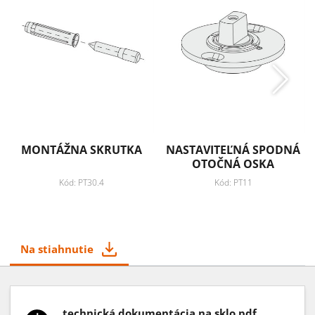
MONTÁŽNA SKRUTKA
NASTAVITEĽNÁ SPODNÁ
OTOČNÁ OSKA
Kód: PT30.4
Kód: PT11
Na stiahnutie
technická dokumentácia na sklo.pdf