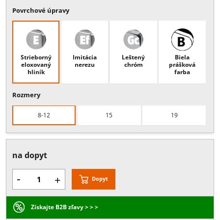
Popis:
Dvojitý nadsvetlíkový spojovník s oskami priemeru 15 mm a
obojstranným úchytom na stabilizačný panel, hrúbka skla: 8-15 mm
alebo 19 mm
Povrchové úpravy
Strieborný
Imitácia
Leštený
Biela
eloxovaný
nerezu
chróm
prášková
hliník
farba
Rozmery
8-12
15
19