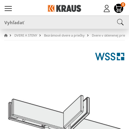
0
DVERE A STENY
Bezrámové dvere a priečky
Dvere v sklenenej priečk