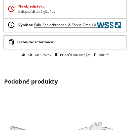
-
+
Dopyt
Získajte B2B zľavy > > >
Otázka na tovar
Na objednávku
k dispozícii do 2 týždňov
Výrobca:
Wilh. Schlechtendahl & Söhne GmbH & Co. KG
Podobné produkty
Technické informácie
Záruka: 5 rokov
Pridať k obľúbeným
Zdielať