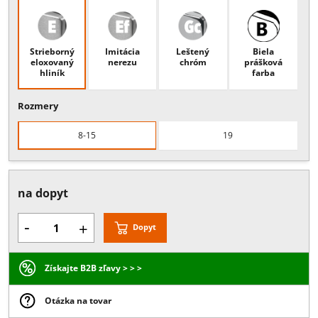
Popis:
Spojovník nadsvetlíkov a s jednostranným úchytom na
stabilizačný panel, hrúbka skla 8-15 mm alebo 19 mm
Povrchové úpravy
Strieborný
Imitácia
Leštený
Biela
eloxovaný
nerezu
chróm
prášková
hliník
farba
Rozmery
8-15
19
na dopyt