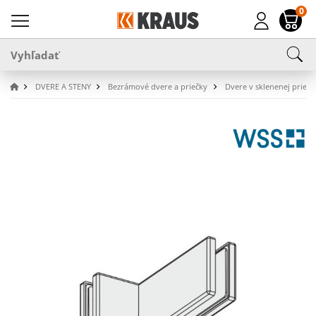
0
DVERE A STENY
Bezrámové dvere a priečky
Dvere v sklenenej priečk