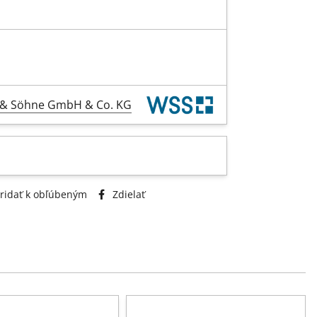
l & Söhne GmbH & Co. KG
ridať k obľúbeným
Zdielať