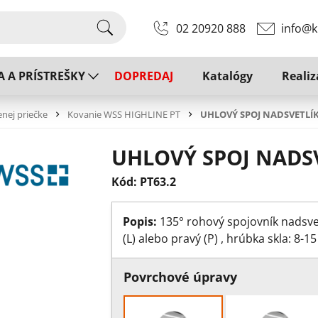
02 20920 888
info@k
A A PRÍSTREŠKY
DOPREDAJ
Katalógy
Realiz
enej priečke
Kovanie WSS HIGHLINE PT
UHLOVÝ SPOJ NADSVETLÍ
UHLOVÝ SPOJ NADS
Kód: PT63.2
Popis:
135° rohový spojovník nadsve
(L) alebo pravý (P) , hrúbka skla: 8
Povrchové úpravy