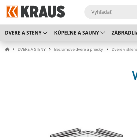
DVERE A STENY
KÚPEĽNE A SAUNY
ZÁBRADLI
DVERE A STENY
Bezrámové dvere a priečky
Dvere v sklen