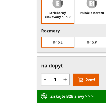
Strieborný
Imitácia nerezu
eloxovaný hliník
Rozmery
8-15,L
8-15,P
na dopyt
-
+
Dopyt
Získajte B2B zľavy > > >