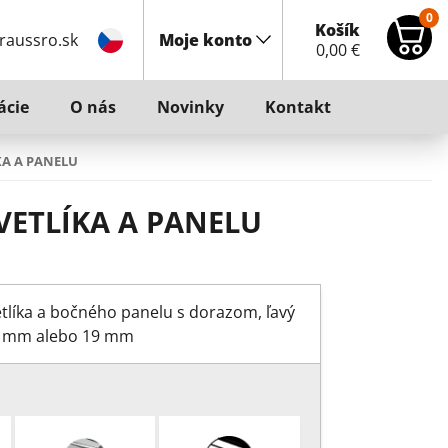
0
Košík
raussro.sk
Moje konto
0,00
€
ácie
O nás
Novinky
Kontakt
KA A PANELU
VETLÍKA A PANELU
tlíka a bočného panelu s dorazom, ľavý
-15 mm alebo 19 mm