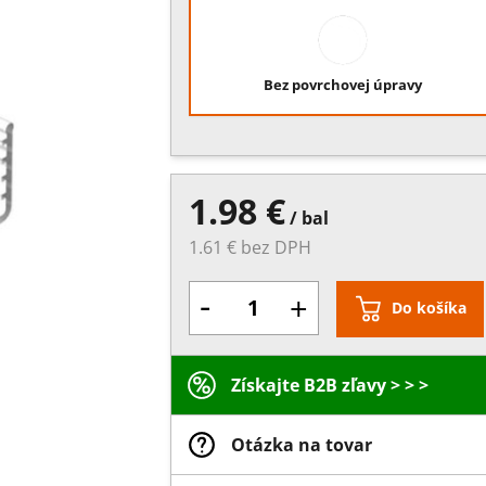
Bez povrchovej úpravy
1.98 €
/ bal
1.61 € bez DPH
-
+
Do košíka
Získajte B2B zľavy > > >
Otázka na tovar