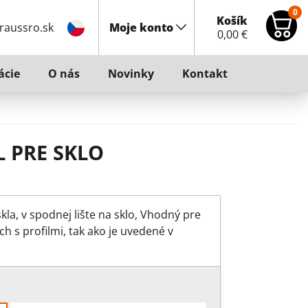
0
Košík
raussro.sk
Moje konto
0,00
€
ácie
O nás
Novinky
Kontakt
 PRE SKLO
kla, v spodnej lište na sklo, Vhodný pre
 s profilmi, tak ako je uvedené v