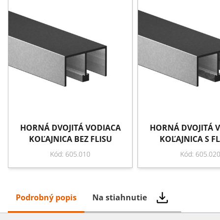
HORNÁ DVOJITÁ VODIACA
HORNÁ DVOJITÁ 
KOĽAJNICA BEZ FLISU
KOĽAJNICA S F
Kód: 605.010
Kód: 605.02
Podrobný popis
Na stiahnutie