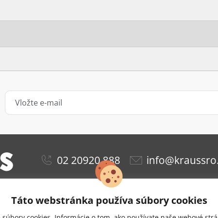
02 20920 888
info@kraussro
Táto webstránka používa súbory cookies
ie
Obchodné podmienky
Ochrana osobných údajov
súbory cookies. Informácie o tom, ako používate naše webové strá