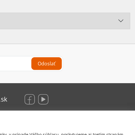
Odoslať
.sk
KRAUS Glas Beschlaege, s. r. o.
nky, v prípade Vášho súhlasu, poskytujeme aj tretím stranám,