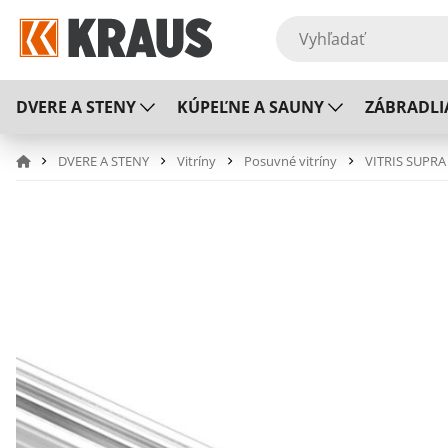
DVERE A STENY
KÚPEĽNE A SAUNY
ZÁBRADLI
DVERE A STENY
Vitríny
Posuvné vitríny
VITRIS SUPRA