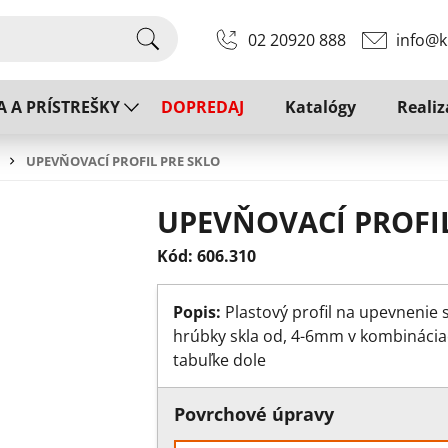
02 20920 888
info@k
A A PRÍSTREŠKY
DOPREDAJ
Katalógy
Realiz
UPEVŇOVACÍ PROFIL PRE SKLO
UPEVŇOVACÍ PROFIL
Kód: 606.310
Popis:
Plastový profil na upevnenie s
hrúbky skla od, 4-6mm v kombináciach
tabuľke dole
Povrchové úpravy