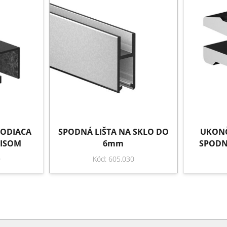
VODIACA
SPODNÁ LIŠTA NA SKLO DO
UKONČ
LISOM
6mm
SPODN
0
Kód: 605.030