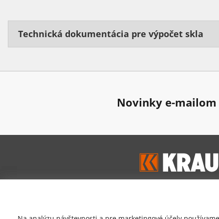
Technická dokumentácia pre výpočet skla
Novinky e-mailom
Google hodnoten
Na analýzu návštevnosti a pre marketingové účely používame 