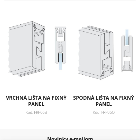
Záruka: 2 roky
Pridať k obľúbeným
Zdielať
VRCHNÁ LIŠTA NA FIXNÝ
SPODNÁ LIŠTA NA FIXNÝ
PANEL
PANEL
Kód: FRP06B
Kód: FRP06O
Novinky e-mailom