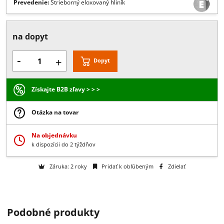
Popis:
Vrchná lišta vysoká 100 mm s horným otočným bodom a
koncovými krytkami
Prevedenie:
Strieborný eloxovaný hliník
na dopyt
-
+
Dopyt
Získajte B2B zľavy > > >
Otázka na tovar
Na objednávku
Podobné produkty
k dispozícii do 2 týždňov