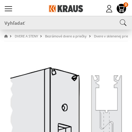
0
DVERE A STENY
Bezrámové dvere a priečky
Dvere v sklenenej priečk