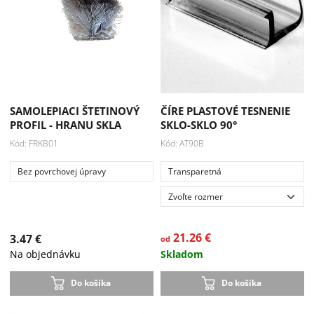
SAMOLEPIACI ŠTETINOVÝ
ČÍRE PLASTOVÉ TESNENIE
PROFIL - HRANU SKLA
SKLO-SKLO 90°
Kód: FRKB01
Kód: AT90B
Bez povrchovej úpravy
Transparetná
21.26 €
3.47 €
od
Na objednávku
Skladom
Do košíka
Do košíka