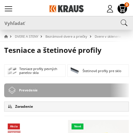
0
DVERE A STENY
Bezrámové dvere a priečky
Dvere v sklenenej priečk
Tesniace a štetinové profily
Tesniace profily pevných
Štetinové profily pre sklo
panelov skla
Prevedenie
Zoradenie