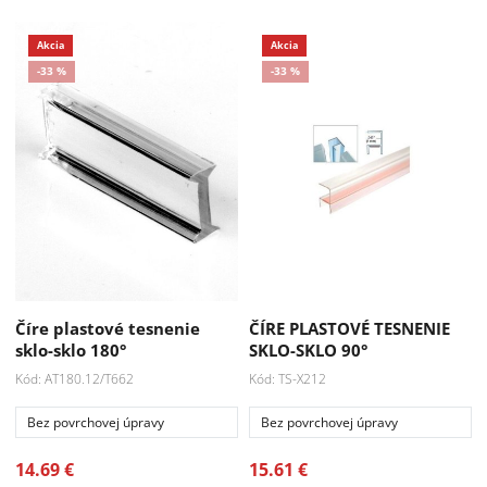
-33 %
Číre plastové tesnenie
ČÍRE PLASTOVÉ TESNENIE
sklo-sklo 180°
SKLO-SKLO 90°
Kód: AT180.12/T662
Kód: TS-X212
Bez povrchovej úpravy
Bez povrchovej úpravy
14.69 €
15.61 €