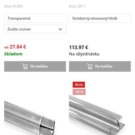
Kód: AT390
Kód: 2811
Transparetná
Strieborný eloxovaný hliník
Akcia
-33 %
27.84 €
113.97 €
od
Skladom
Na objednávku
Do košíka
Do košíka