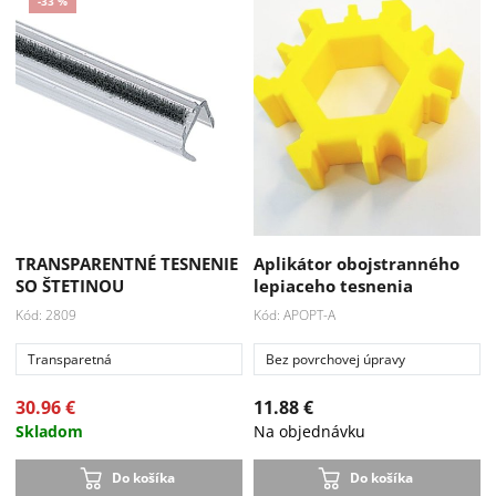
Akcia
Nové
-33 %
TRANSPARENTNÉ TESNENIE
Aplikátor obojstranného
SO ŠTETINOU
lepiaceho tesnenia
Kód: 2809
Kód: APOPT-A
Transparetná
Bez povrchovej úpravy
30.96 €
11.88 €
Skladom
Na objednávku
Do košíka
Do košíka