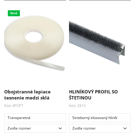
Nové
Obojstranné lepiace
HLINÍKOVÝ PROFIL SO
tesnenie medzi sklá
ŠTETINOU
Kód: APOPT
Kód: 2810
Transparetná
Strieborný eloxovaný hliník