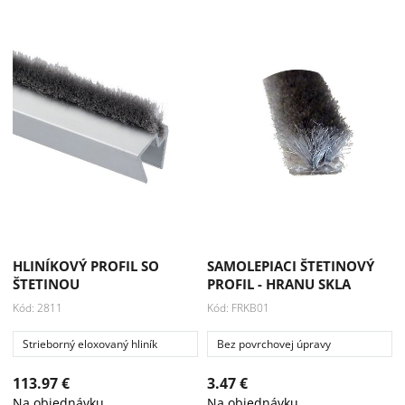
HLINÍKOVÝ PROFIL SO
SAMOLEPIACI ŠTETINOVÝ
ŠTETINOU
PROFIL - HRANU SKLA
Kód: 2811
Kód: FRKB01
Strieborný eloxovaný hliník
Bez povrchovej úpravy
113.97 €
3.47 €
Na objednávku
Na objednávku