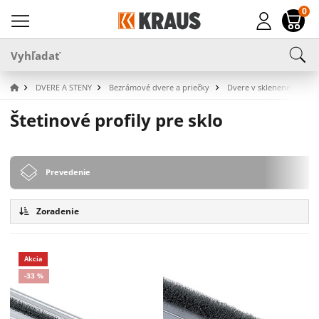
0
DVERE A STENY
Bezrámové dvere a priečky
Dvere v sklenenej priečk
Štetinové profily pre sklo
Prevedenie
Zoradenie