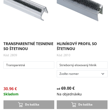
Akcia
-33 %
TRANSPARENTNÉ TESNENIE
HLINÍKOVÝ PROFIL SO
SO ŠTETINOU
ŠTETINOU
Kód: 2809
Kód: 2810
Transparetná
Strieborný eloxovaný hliník
69.00 €
30.96 €
od
Skladom
Na objednávku
Do košíka
Do košíka