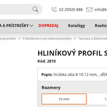
02 20920 888
info@k
A A PRÍSTREŠKY
DOPREDAJ
Katalógy
Realiz
enej priečke
Príslušenstvo pre sklenené priečky
Tesniace a štetinové
HLINÍKOVÝ PROFIL 
Kód: 2810
Popis:
hrúbka skla 8-10-12 mm, , d
Rozmery
10 mm
1