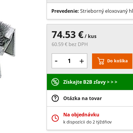
Prevedenie:
Strieborný eloxovaný hl
74.53 €
/ kus
60.59 € bez DPH
-
+
Do košíka
Získajte B2B zľavy > > >
Otázka na tovar
Na objednávku
k dispozícii do 2 týždňov