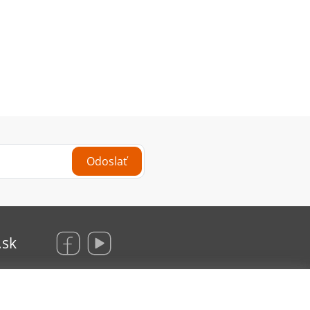
Odoslať
.sk