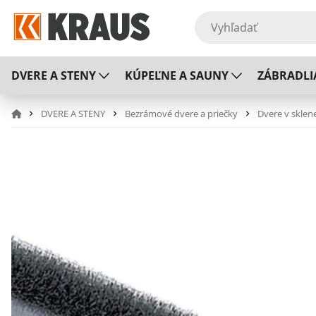
DVERE A STENY
KÚPEĽNE A SAUNY
ZÁBRADLI
DVERE A STENY
Bezrámové dvere a priečky
Dvere v sklen