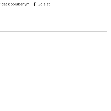
idať k obľúbeným
Zdielať