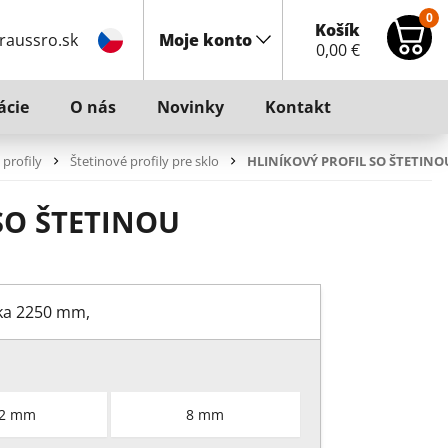
0
Košík
raussro.sk
Moje konto
0,00
€
ácie
O nás
Novinky
Kontakt
 profily
Štetinové profily pre sklo
HLINÍKOVÝ PROFIL SO ŠTETINO
SO ŠTETINOU
ĺžka 2250 mm,
2 mm
8 mm