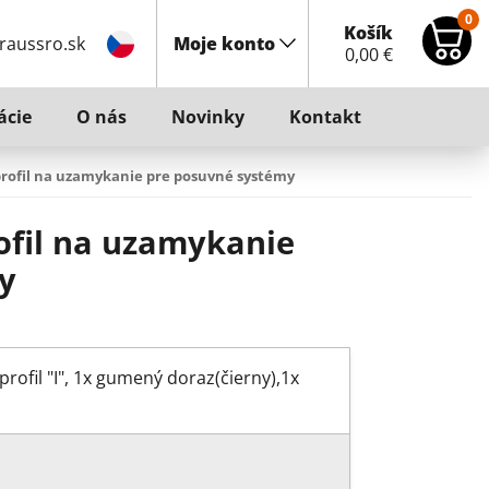
0
Košík
raussro.sk
Moje konto
0,00
€
ácie
O nás
Novinky
Kontakt
rofil na uzamykanie pre posuvné systémy
ofil na uzamykanie
y
profil "I", 1x gumený doraz(čierny),1x