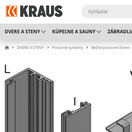
DVERE A STENY
KÚPEĽNE A SAUNY
ZÁBRADLI
DVERE A STENY
Posuvné systémy
Bežné posuvné dvere -