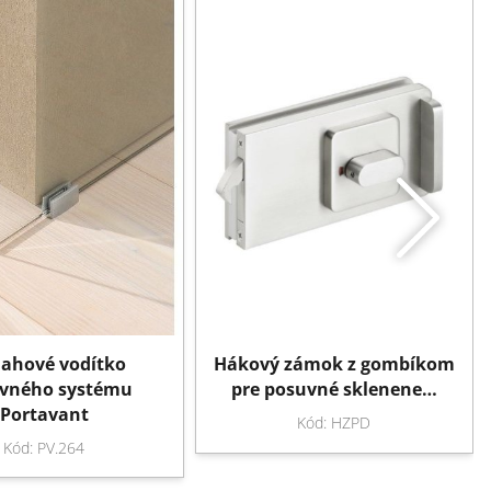
lahové vodítko
Hákový zámok z gombíkom
vného systému
pre posuvné sklenene…
Portavant
Kód: HZPD
Kód: PV.264