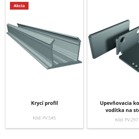
Akcia
Krycí profil
Upevňovacia k
vodítka na s
Kód: PV.545
Kód: PV.297