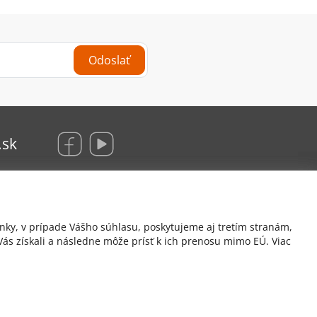
Odoslať
.sk
KRAUS Glas Beschlaege, s. r. o.
nky, v prípade Vášho súhlasu, poskytujeme aj tretím stranám,
Hrachová 12/B
ás získali a následne môže prísť k ich prenosu mimo EÚ. Viac
821 05 Bratislava
Hattas.sk