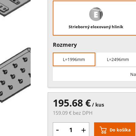
Strieborný eloxovaný hliník
Rozmery
L=1996mm
L=2496mm
Na
195.68 €
/ kus
159.09 € bez DPH
-
+
Do košíka