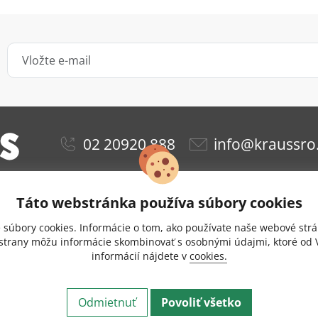
02 20920 888
info@kraussro
Táto webstránka používa súbory cookies
ie
Obchodné podmienky
Ochrana osobných údajov
súbory cookies. Informácie o tom, ako používate naše webové strá
Doprava a platba
Nastavenie cookies
 strany môžu informácie skombinovať s osobnými údajmi, ktoré od V
informácií nájdete v
cookies.
zie
Odstúpenie od zmluvy
Kontakt
Eshop vytvoril 
t © 2026 KRAUS Glas Beschlaege. Všetky práva vyhradené.
Odmietnuť
Povoliť všetko