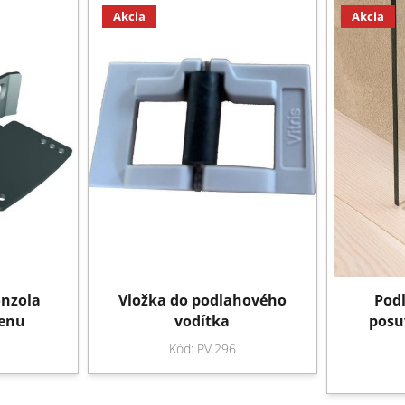
Akcia
Akcia
onzola
Vložka do podlahového
Pod
tenu
vodítka
posu
Kód: PV.296