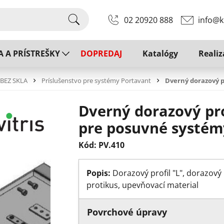
02 20920 888
info@k
A A PRÍSTREŠKY
DOPREDAJ
Katalógy
Realiz
 BEZ SKLA
Príslušenstvo pre systémy Portavant
Dverný dorazový p
Dverný dorazový pr
pre posuvné systém
Kód: PV.410
Popis:
Dorazový profil "L", dorazový 
protikus, upevňovací material
Povrchové úpravy