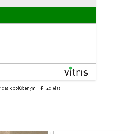
idať k obľúbeným
Zdielať