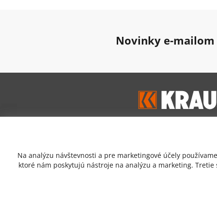
Novinky e-mailom
Google hodnoten
Na analýzu návštevnosti a pre marketingové účely používame 
4,7
ktoré nám poskytujú nástroje na analýzu a marketing. Tretie
Prečítať zákaznícke recen
Copyrigh