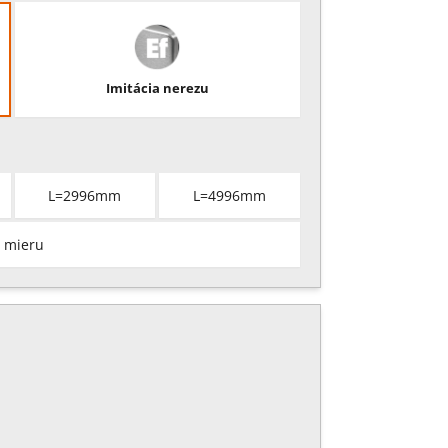
Imitácia nerezu
L=2996mm
L=4996mm
 mieru