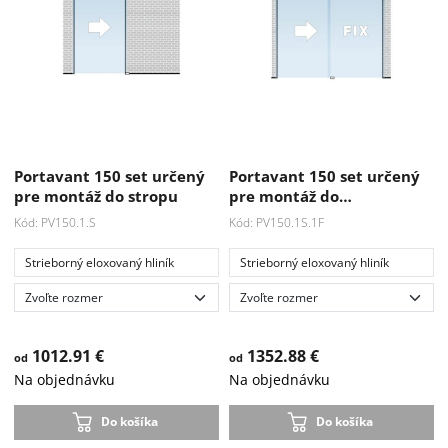
Portavant 150 set určený
Portavant 150 set určený
pre montáž do stropu
pre montáž do…
Kód: PV150.1.S
Kód: PV150.1S.1F
Strieborný eloxovaný hliník
Strieborný eloxovaný hliník
1012.91 €
1352.88 €
od
od
Na objednávku
Na objednávku
Do košíka
Do košíka