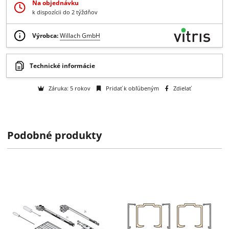
Získajte B2B zľavy > > >
Otázka na tovar
Na objednávku
k dispozícii do 2 týždňov
Výrobca:
Willach GmbH
Podobné produkty
Technické informácie
Záruka: 5 rokov
Pridať k obľúbeným
Zdielať