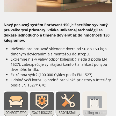
Nový posuvný systém Portavant 150 je špeciálne vyvinutý
pre veľkorysé priestory. Vďaka unikátnej technológii sa
dokáže jednoducho a tlmene dovierať až do hmotnosti 150
kilogramov.
Riešenie pre posuvné sklenené dvere od 50 do 150 kg s
tlmeným dovieranim a s montážou do stropu.
Extrémne nízky valivý odpor koliesok (Trieda 3 podľa EN
1527), zabezpečuje vynikajúci komfort a lahkosť pohybu
dverného krídla.
Extrémna výdrž (100.000 Cyklov podľa EN 1527)
Odolné voči korózii (vhodné pre vlhké priestory v interiéry
podľa EN 1527/1670)