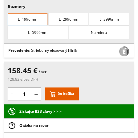
Popis:
1x Nosná posuvná koľajnica, alebokoľajnica na ukotvenie
fixného dielu sdvoma krytkami
Viac
Rozmery
L=1996mm
L=2996mm
L=3996mm
L=5996mm
Na mieru
Prevedenie:
Strieborný eloxovaný hliník
158.45 €
/ set
128.82 € bez DPH
-
+
Do košíka