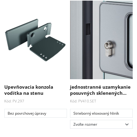
Akcia
Akcia
Upevňovacia konzola
jednostranné uzamykanie
-33 %
-33 %
vodítka na stenu
posuvných sklenených…
Kód: PV.297
Kód: PV410.SET
Bez povrchovej úpravy
Strieborný eloxovaný hliník