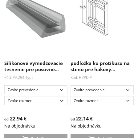
Silikónové vymedzovacie
podložka ku protikusu na
tesnenie pre posuvné…
stenu pre hákový…
Kód: PV.254-Typ2
Kód: HZPD-P
22.94 €
22.14 €
od
od
Na objednávku
Na objednávku