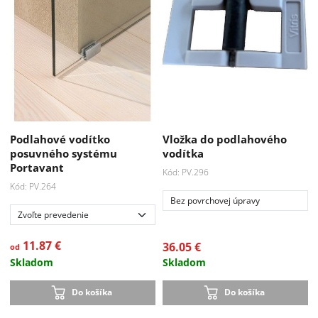
Podlahové vodítko
Vložka do podlahového
posuvného systému
vodítka
Portavant
Kód: PV.296
Kód: PV.264
Bez povrchovej úpravy
11.87 €
36.05 €
od
Skladom
Skladom
Do košíka
Do košíka