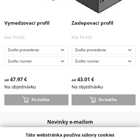
Vymedzovací profil
Zaslepovací profil
Kód: PV.420
Kód: PV.430
47.97 €
43.01 €
od
od
Na objednávku
Na objednávku
Akcia
Do košíka
Do košíka
-33 %
Novinky e-mailom
Táto webstránka používa súbory cookies
Odoslať