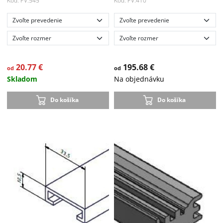
Kód: PV.545
Kód: PV.410
20.77 €
195.68 €
od
od
Skladom
Na objednávku
Do košíka
Do košíka