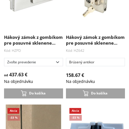
Hákový zámok z gombíkom
Hákový zámok z gombíkom
pre posuvné sklenene…
pre posuvné sklenene…
Kód: HZPD
Kód: HZ642
Brúsený antikor
437.63 €
158.67 €
od
Na objednávku
Na objednávku
Do košíka
Do košíka