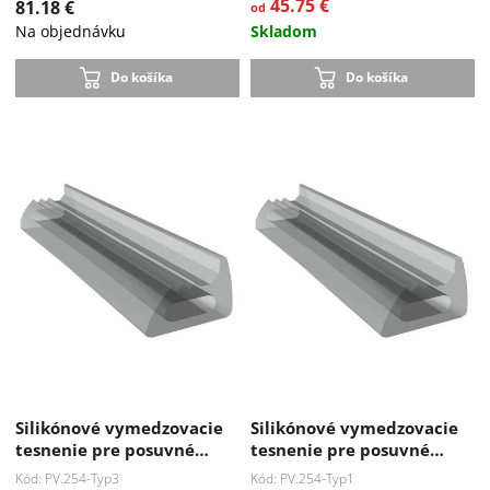
45.75 €
81.18 €
od
Na objednávku
Skladom
Do košíka
Do košíka
Silikónové vymedzovacie
Silikónové vymedzovacie
tesnenie pre posuvné…
tesnenie pre posuvné…
Kód: PV.254-Typ3
Kód: PV.254-Typ1