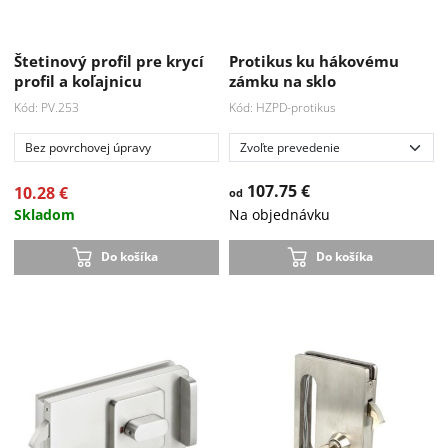
Štetinový profil pre krycí
Protikus ku hákovému
profil a koľajnicu
zámku na sklo
Kód: PV.253
Kód: HZPD-protikus
Bez povrchovej úpravy
107.75 €
10.28 €
od
Skladom
Na objednávku
Do košíka
Do košíka
Akcia
-33 %