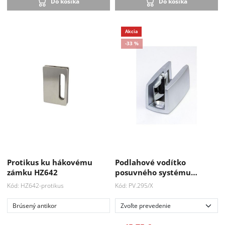
Do košíka
Do košíka
Akcia
Protikus ku hákovému
Podlahové vodítko
-33 %
zámku HZ642
posuvného systému…
Kód: HZ642-protikus
Kód: PV.295/X
Brúsený antikor