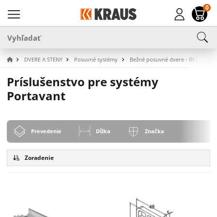
0
DVERE A STENY
Posuvné systémy
Bežné posuvné dvere - BEZ SKLA
Príslušenstvo pre systémy
Portavant
Prevedenie
Dĺžka
Značka
Zoradenie