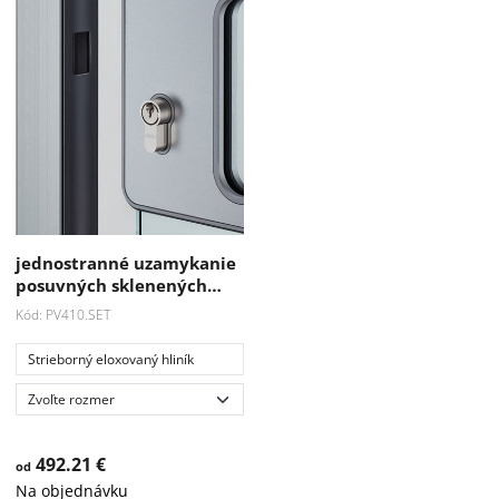
jednostranné uzamykanie
posuvných sklenených…
Kód: PV410.SET
Strieborný eloxovaný hliník
492.21 €
od
Na objednávku