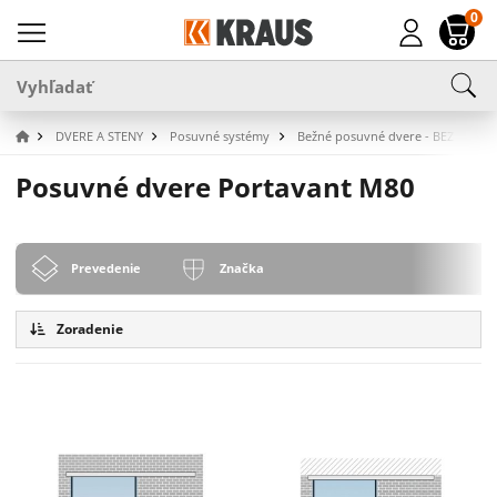
0
DVERE A STENY
Posuvné systémy
Bežné posuvné dvere - BEZ SKLA
Posuvné dvere Portavant M80
Prevedenie
Značka
Zoradenie