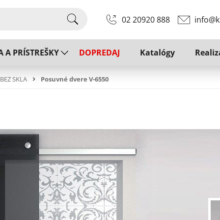
02 20920 888
info@k
A A PRÍSTREŠKY
DOPREDAJ
Katalógy
Realiz
 BEZ SKLA
Posuvné dvere V-6550