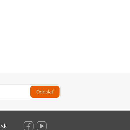
Odoslať
.sk