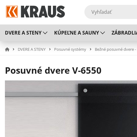
DVERE A STENY
KÚPEĽNE A SAUNY
ZÁBRADLI
DVERE A STENY
Posuvné systémy
Bežné posuvné dvere -
Posuvné dvere V-6550