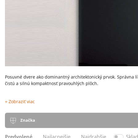
Posuvné dvere ako dominantný architektonický prvok. Správna lí
čistú a silnú kompaktnosť pravouhlých plôch.
+ Zobraziť viac
Značka
Predvolené
Najlacnejšie
Najdrahšie
Skla