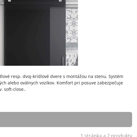
dlové resp. dvoj-krídlové dvere s montážou na stenu. Systém
ch alebo oválnych vozíkov. Komfort pri posuve zabezpečuje
 soft-close..
1 stránka a 2 produkty