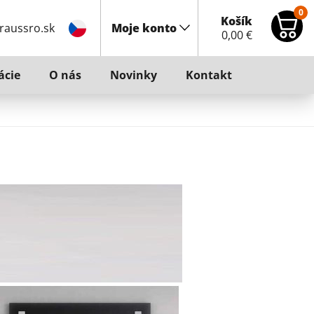
0
Košík
raussro.sk
Moje konto
0,00
€
ácie
O nás
Novinky
Kontakt