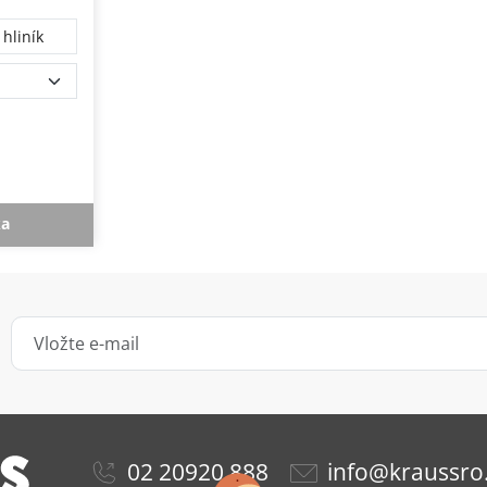
hliník
ka
02 20920 888
info@kraussro