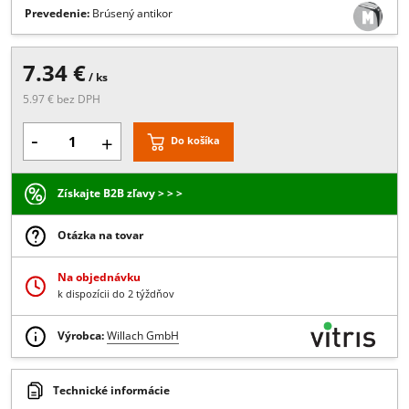
Popis:
Materiál: brúsený antikor, Koncovú krytku potrebujete pre
každúnosnú koľajnicu samostatne., Potrebné objednať v prípade že
jeotvorený koniec koľajnice viditeľný
Viac
Prevedenie:
Brúsený antikor
7.34 €
/ ks
5.97 € bez DPH
-
+
Do košíka
Získajte B2B zľavy > > >
Otázka na tovar
Na objednávku