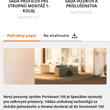
SADA PROFILOV PRE
SADA VOZÍKOV A
STROPNÚ MONTÁŽ 1-
PRÍSLUŠENSTVA
KOĽAJ
Kód: PV150.228
Kód: PV150.121
Podrobný popis
Na stiahnutie
Nový posuvný systém Portavant 150 je špeciálne vyvinutý
pre veľkorysé priestory. Vďaka unikátnej technológii sa
dokáže jednoducho a tlmene dovierať až do hmotnosti 150