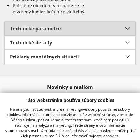
Potrebné objednať v prípade že je
otvorený koniec koľajnice viditeľný
Technické parametre
Technické detaily
Príklady montážnych situácií
Novinky e-mailom
Táto webstránka používa súbory cookies
Odoslať
Na analýzu návštevnosti a pre marketingové účely používame súbory
cookies. Informácie o tom, ako používate naše webové stránky, v prípade
Vášho súhlasu, poskytujeme aj tretím stranám, ktoré nám poskytujú
nástroje na analýzu a marketing. Tretie strany môžu informácie
02 20920 888
info@kraussro.sk
skombinovať s osobnými údajmi, ktoré od Vás získali a následne môže prísť
k ich prenosu mimo EÚ. Viac informácií nájdete v
cookies.