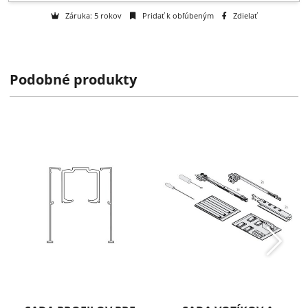
k dispozícii do 2 týždňov
Výrobca:
Willach GmbH
Podobné produkty
Technické informácie
Záruka: 5 rokov
Pridať k obľúbeným
Zdielať