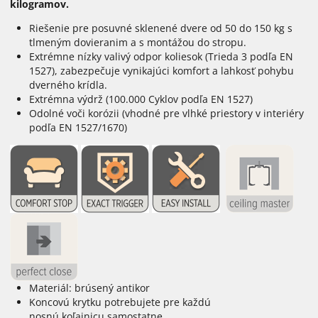
kilogramov.
Riešenie pre posuvné sklenené dvere od 50 do 150 kg s
tlmeným dovieranim a s montážou do stropu.
Extrémne nízky valivý odpor koliesok (Trieda 3 podľa EN
1527), zabezpečuje vynikajúci komfort a lahkosť pohybu
dverného krídla.
Extrémna výdrž (100.000 Cyklov podľa EN 1527)
Odolné voči korózii (vhodné pre vlhké priestory v interiéry
podľa EN 1527/1670)
Materiál: brúsený antikor
Koncovú krytku potrebujete pre každú
nosnú koľajnicu samostatne.