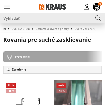
0
DVERE A STENY
Bezrámové dvere a priečky
Dvere v sklenenej priečk
Kovania pre suché zasklievanie
Prevedenie
Zoradenie