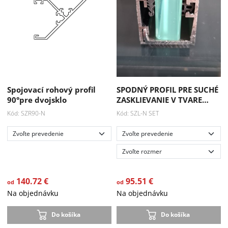
Akcia
Akcia
-15 %
-15 %
Spojovací rohový profil
SPODNÝ PROFIL PRE SUCHÉ
90°pre dvojsklo
ZASKLIEVANIE V TVARE…
Kód: SZR90-N
Kód: SZL-N SET
140.72 €
95.51 €
od
od
Na objednávku
Na objednávku
Do košíka
Do košíka