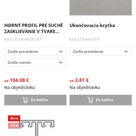
HORNÝ PROFIL PRE SUCHÉ
Ukončovacia krytka
ZASKLIEVANIE V TVARE…
Kód: SZU-N 44x28 SET
Kód: SZK-44x28-N
104.08 €
3.81 €
od
od
Na objednávku
Na objednávku
Do košíka
Do košíka
Akcia
Akcia
-15 %
-15 %