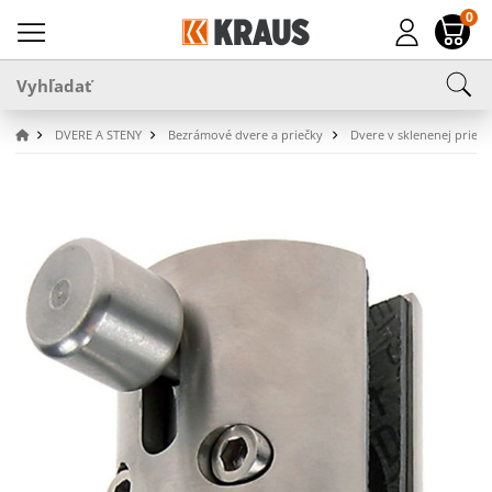
0
DVERE A STENY
Bezrámové dvere a priečky
Dvere v sklenenej priečk