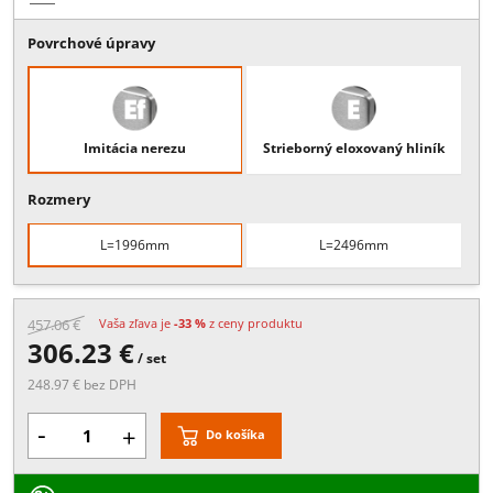
Popis:
Pre 1 dverné krídla:, 2x Systém tlmeného dovierania, , 1x
Vodiaca koľajnica pre montež do stropu, , 1x Krycí profil, , 1x Podlah
vodítko, , 1x Sada vozíkov a príslušenstva,
Viac
Povrchové úpravy
Imitácia nerezu
Strieborný eloxovaný hliní
Rozmery
L=1996mm
L=2496mm
457.06 €
Vaša zľava je
-33 %
z ceny produktu