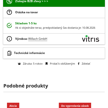
306.23 €
/ set
248.97 € bez DPH
-
+
Do košíka
Získajte B2B zľavy > > >
Otázka na tovar
Skladom 1-5 ks
Ak si objednáte teraz, predpokladaný čas dodania je: 10.08.2026
Výrobca:
Willach GmbH
Podobné produkty
Technické informácie
Akcia
Do vypredania zásob
Záruka: 5 rokov
Pridať k obľúbeným
Zdielať