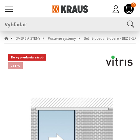
0
DVERE A STENY
Posuvné systémy
Bežné posuvné dvere - BEZ SKLA
Do vypredania zásob
-33 %