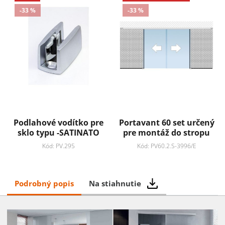
-33 %
-33 %
Podlahové vodítko pre
Portavant 60 set určený
sklo typu -SATINATO
pre montáž do stropu
Kód: PV.295
Kód: PV60.2.S-3996/E
Podrobný popis
Na stiahnutie