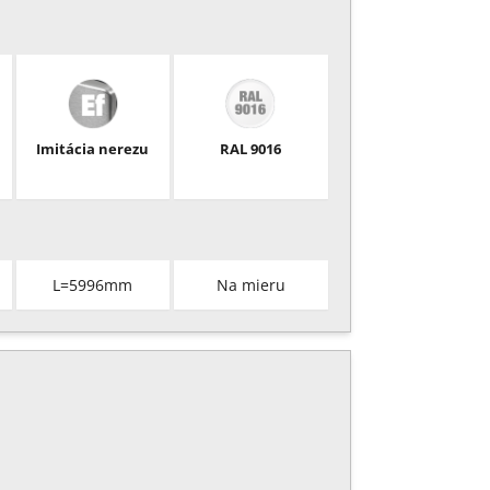
Imitácia nerezu
RAL 9016
L=5996mm
Na mieru