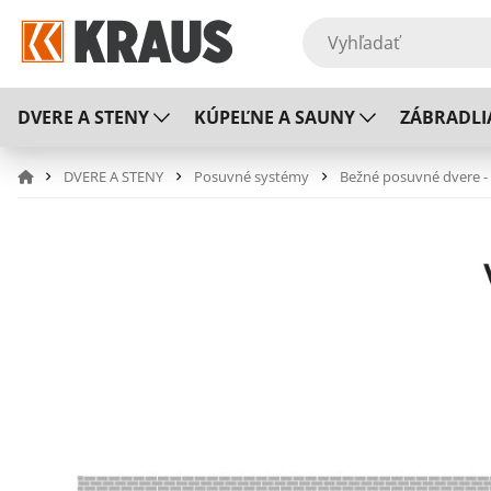
DVERE A STENY
KÚPEĽNE A SAUNY
ZÁBRADLI
DVERE A STENY
Posuvné systémy
Bežné posuvné dvere -