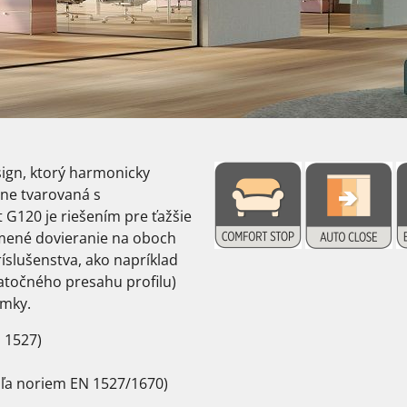
ign, ktorý harmonicky
tne tvarovaná s
 G120 je riešením pre ťažšie
tlmené dovieranie na oboch
ríslušenstva, ako napríklad
atočného presahu profilu)
ámky.
 1527)
dľa noriem EN 1527/1670)