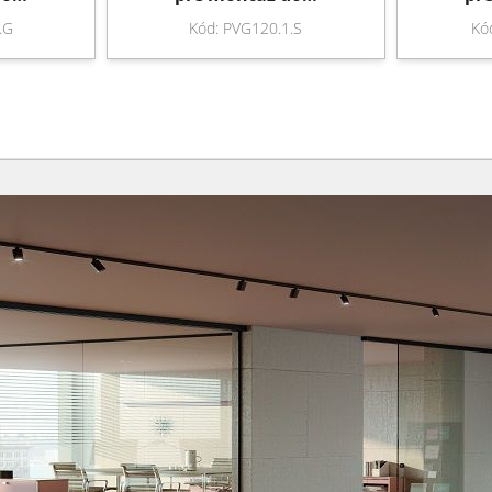
.G
Kód: PVG120.1.S
Kó