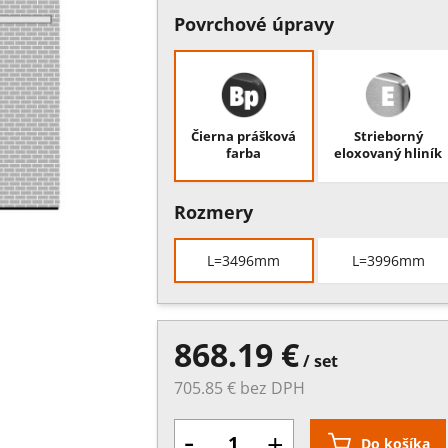
Povrchové úpravy
Čierna prášková
Strieborný
farba
eloxovaný hliník
Rozmery
L=3496mm
L=3996mm
868.19 €
/ set
705.85 € bez DPH
-
+
Do košíka