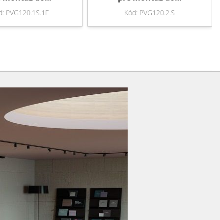
d: PVG120.1S.1F
Kód: PVG120.2.S