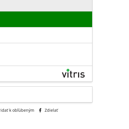
idať k obľúbeným
Zdielať