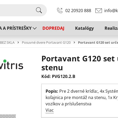
02 20920 888
info@k
A A PRÍSTREŠKY
DOPREDAJ
Katalógy
Realiz
 BEZ SKLA
Posuvné dvere Portavant G120
Portavant G120 set urč
Portavant G120 set
stenu
Kód: PVG120.2.B
Popis:
Pre 2 dverné krídla:, 4x Syst
koľajnica pre montáž na stenu, 1x Kry
vozíkov a príslušenstva
Viac