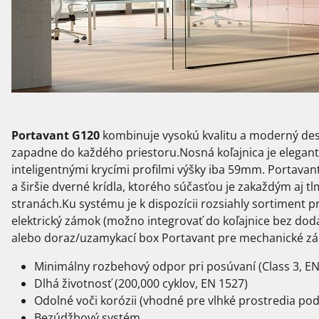
Portavant G120
kombinuje vysokú kvalitu a moderný des
zapadne do každého priestoru.Nosná koľajnica je elegan
inteligentnými krycími profilmi výšky iba 59mm. Portavant
a širšie dverné krídla, ktorého súčasťou je zakaždým aj 
stranách.Ku systému je k dispozícii rozsiahly sortiment p
elektrický zámok (možno integrovať do koľajnice bez dod
alebo doraz/uzamykací box Portavant pre mechanické z
Minimálny rozbehový odpor pri posúvaní (Class 3, EN
Dlhá životnosť (200,000 cyklov, EN 1527)
Odolné voči korózii (vhodné pre vlhké prostredia po
Bezúdžbový systém