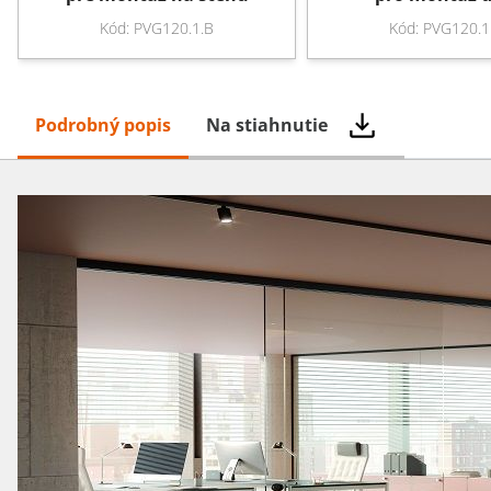
Kód: PVG120.1.B
Kód: PVG120.1
Podrobný popis
Na stiahnutie