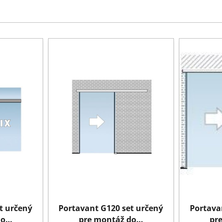
t určený
Portavant G120 set určený
Portava
do…
pre montáž do…
pr