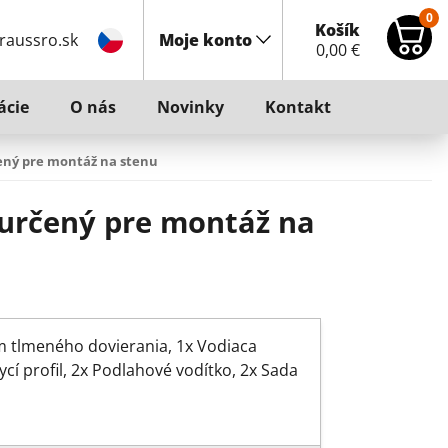
0
Košík
raussro.sk
Moje konto
0,00
€
ácie
O nás
Novinky
Kontakt
ený pre montáž na stenu
 určený pre montáž na
ém tlmeného dovierania, 1x Vodiaca
cí profil, 2x Podlahové vodítko, 2x Sada