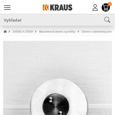
0
DVERE A STENY
Bezrámové dvere a priečky
Dvere v sklenenej priečk