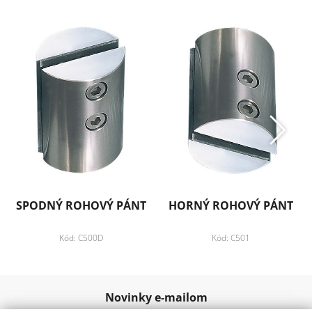
Záruka: 5 rokov
Pridať k obľúbeným
Zdielať
SPODNÝ ROHOVÝ PÁNT
HORNÝ ROHOVÝ PÁNT
Kód: C500D
Kód: C501
Novinky e-mailom