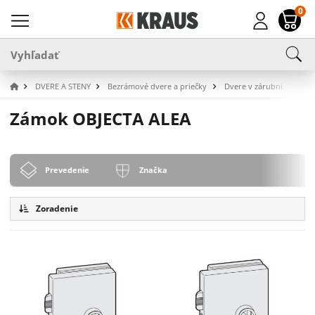
0
DVERE A STENY
Bezrámové dvere a priečky
Dvere v zárubni
Zámk
Zámok OBJECTA ALEA
Prevedenie
Značka
Zoradenie